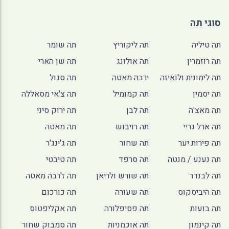
סוגי תה
תה טיליה
תה ליקוריץ
תה שומר
תה רוזמרין
תה אולונג
תה שן הארי
תה לימונית ולואיזה
ירבה מאטה
תה סגול
תה יסמין
תה קמומיל
תה צ'אי מסאללה
תה מאצ'ה
תה לבן
תה ירוק סיני
תה ארל גריי
תה רויבוש
תה מאטה
תה פירות יער
תה שחור
תה ג'ינג'ר
תה נענע / מנטה
תה סרפד
תה טיבטי
תה לבנדר
תה שורש ולריאן
תה ז'רבה מאטה
תה היביסקוס
תה שעורה
תה כורכום
תה בועות
תה פסיפלורה
תה אקליפטוס
תה קינמון
תה אוכמניות
תה סמבוק שחור