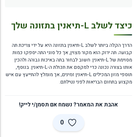
כיצד לשלב L-תיאנין בתזונה שלך
הדרך הקלה ביותר לשלב L-תיאנין בתזונה היא על ידי צריכת תה
קבועה. תה ירוק הוא מקור מצוין, אך כל סוגי התה יספקו כמות
מסוימת של L-תיאנין. חשוב לבחור בתה באיכות גבוהה ולהכין
אותו בצורה נכונה כדי למקסם את תכולת ה-L-תיאנין. בנוסף,
תוספי מזון המכילים L-תיאנין זמינים, אך מומלץ להתייעץ עם איש
מקצוע בתחום הבריאות לפני נטילתם.
אהבת את המאמר? נשמח אם תסמן/י לייק!
0