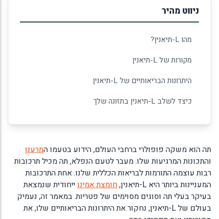
ניווט מהיר
מהו L-תיאנין?
מקורות של L-תיאנין
היתרונות הבריאותיים של L-תיאנין
כיצד לשלב L-תיאנין בתזונה שלך
תה הוא משקה פופולרי ברחבי העולם, הידוע בטעמו ה
מרענן
והתכונות המרגיעות שלו. מעבר לטעם הנפלא, תה מכיל תרכובות
רבות עוצמה התורמות לבריאות הכללית שלנו. אחת התרכובות
המעניינות ביותר היא L-תיאנין,
חומצת אמינו
ייחודית שנמצאת
בעיקר בעלי תה וסוגים מסוימים של פטריות. במאמר זה, נעמיק
בעולם של L-תיאנין, נחקור את היתרונות הבריאותיים שלו, את