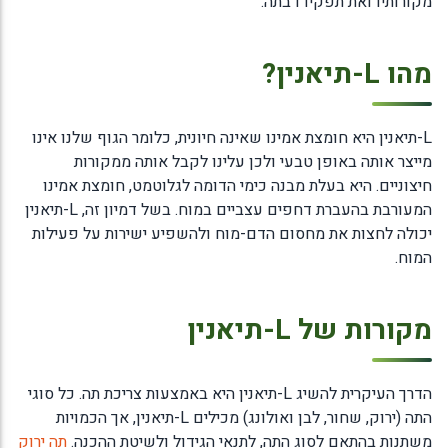
מקורותיו ואת תפקידו בתה.
מהו L-תיאנין?
L-תיאנין היא חומצת אמינו שאינה חיונית, כלומר הגוף שלנו אינו
מייצר אותה באופן טבעי ולכן עלינו לקבל אותה ממקורות
חיצוניים. היא בעלת מבנה כימי הדומה לגלוטמט, חומצת אמינו
המעורבת בהעברת דחפים עצביים במוח. בשל דמיון זה, L-תיאנין
יכולה לחצות את מחסום הדם-מוח ולהשפיע ישירות על פעילות
המוח.
מקורות של L-תיאנין
הדרך העיקרית להשיג L-תיאנין היא באמצעות צריכת תה. כל סוגי
התה (ירוק, שחור, לבן ואולונג) מכילים L-תיאנין, אך הכמויות
משתנות בהתאם לסוג התה, לתנאי הגידול ולשיטת ההכנה.
תה ירוק