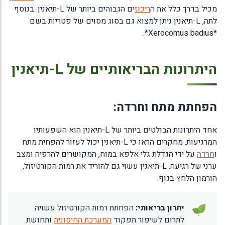
מכיל בדרך כלל את ה
ריכוז
ים הגבוהים ביותר של L-תיאנין. בנוסף
לתה, L-תיאנין ניתן למצוא גם בסוג מסוים של פטריות בשם
*Xerocomus badius*.
היתרונות הבריאותיים של L-תיאנין
הפחתת מתח וחרדה:
אחד היתרונות הבולטים ביותר של L-תיאנין הוא השפעותיו
המרגיעות. מחקרים הראו כי L-תיאנין יכול לעזור להפחית מתח
ו
חרדה
על ידי הגדלת גלי אלפא במוח, המקושרים להרפיה ומצב
ערני של רגיעה. L-תיאנין עשוי גם להוריד את רמות הקורטיזול,
הורמון הלחץ בגוף.
יתרון בריאותי:
הפחתת רמות הקורטיזול עשויה
לתרום לשיפור תפקוד
המערכת החיסונית
ותחושת