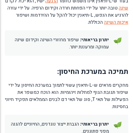
בעוד ש-L-תיאנין אינו משמש כחומר
הרגעה
ישיר, הוא יכול לקדם
שינה
טובה יותר על ידי הפחתת חרדה וקידום הרפיה. על ידי עזרה
להרגיע את הנפש, L-תיאנין יכול להקל על ההירדמות ושיפור
איכות השינה
הכוללת.
יתרון בריאותי:
שיפור מחזורי השינה וקידום שינה
עמוקה ומרעננת יותר.
תמיכה במערכת החיסון:
מחקרים מראים ש-L-תיאנין עשוי לתמוך במערכת החיסון על ידי
שיפור תגובת הגוף למחלות זיהומיות. הוא הוכח כמשפר את
הפעילות של תאי T, סוג של תאי דם לבנים הממלאים תפקיד חיוני
בחסינות.
יתרון בריאותי:
הגברת ייצור נוגדנים, החיוניים להגנה
מפני פתוגנים.