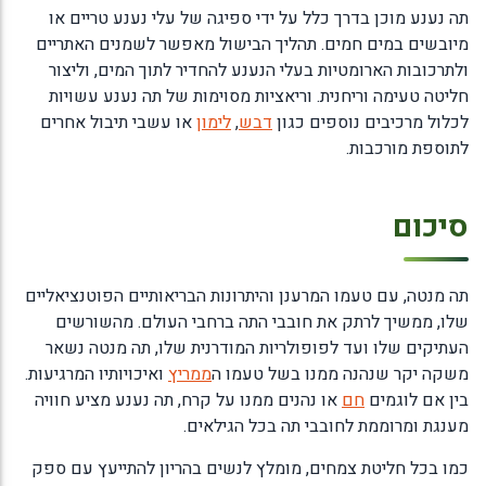
תה נענע מוכן בדרך כלל על ידי ספיגה של עלי נענע טריים או
מיובשים במים חמים. תהליך הבישול מאפשר לשמנים האתריים
ולתרכובות הארומטיות בעלי הנענע להחדיר לתוך המים, וליצור
חליטה טעימה וריחנית. וריאציות מסוימות של תה נענע עשויות
לכלול מרכיבים נוספים כגון
דבש
,
לימון
או עשבי תיבול אחרים
לתוספת מורכבות.
סיכום
תה מנטה, עם טעמו המרענן והיתרונות הבריאותיים הפוטנציאליים
שלו, ממשיך לרתק את חובבי התה ברחבי העולם. מהשורשים
העתיקים שלו ועד לפופולריות המודרנית שלו, תה מנטה נשאר
משקה יקר שנהנה ממנו בשל טעמו ה
ממריץ
ואיכויותיו המרגיעות.
בין אם לוגמים
חם
או נהנים ממנו על קרח, תה נענע מציע חוויה
מענגת ומרוממת לחובבי תה בכל הגילאים.
כמו בכל חליטת צמחים, מומלץ לנשים בהריון להתייעץ עם ספק