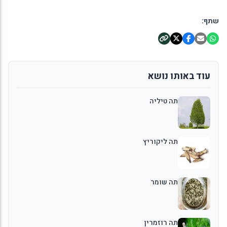
שתף:
עוד באותו נושא
תה טיליה
תה ליקוריץ
תה שומר
תה רוזמרין