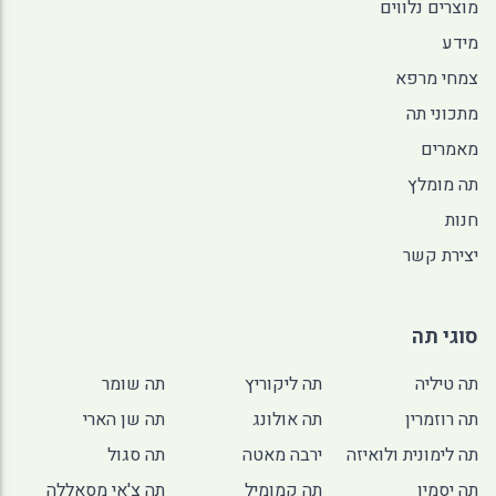
מוצרים נלווים
מידע
צמחי מרפא
מתכוני תה
מאמרים
תה מומלץ
חנות
יצירת קשר
סוגי תה
תה טיליה
תה ליקוריץ
תה שומר
תה רוזמרין
תה אולונג
תה שן הארי
תה לימונית ולואיזה
ירבה מאטה
תה סגול
תה יסמין
תה קמומיל
תה צ'אי מסאללה