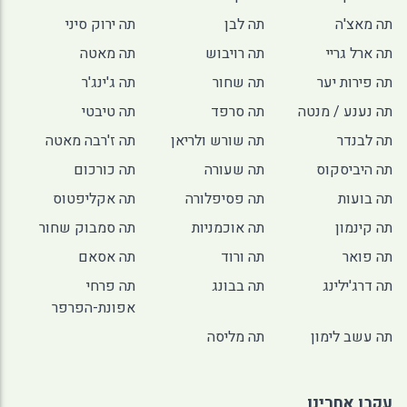
תה מאצ'ה
תה לבן
תה ירוק סיני
תה ארל גריי
תה רויבוש
תה מאטה
תה פירות יער
תה שחור
תה ג'ינג'ר
תה נענע / מנטה
תה סרפד
תה טיבטי
תה לבנדר
תה שורש ולריאן
תה ז'רבה מאטה
תה היביסקוס
תה שעורה
תה כורכום
תה בועות
תה פסיפלורה
תה אקליפטוס
תה קינמון
תה אוכמניות
תה סמבוק שחור
תה פואר
תה ורוד
תה אסאם
תה דרג'ילינג
תה בבונג
תה פרחי
אפונת-הפרפר
תה עשב לימון
תה מליסה
עקבו אחרינו