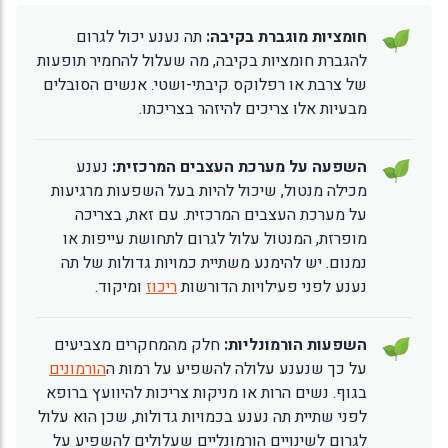
חומציות מוגברת בקיבה:
תה נענע יכול לגרום
להגברת חומציות בקיבה, מה שעלול להחמיר תופעות
של צרבת או רפלוקס קיבתי-ושטי. אנשים הסובלים
מבעיות אלו צריכים להיזהר בצריכתו.
השפעה על מערכת העצבים המרכזית:
נענע
מכילה מנטול, שיכול להיות בעל השפעות מרגיעות
על מערכת העצבים המרכזית. עם זאת, בצריכה
מופרזת, המנטול עלול לגרום לתחושת עייפות או
נמנום. יש להימנע משתיית כמויות גדולות של תה
נענע לפני פעילויות הדורשות
ריכוז
ומיקוד.
השפעות הורמונליות:
חלק מהמחקרים מצביעים
על כך שנענע עלולה להשפיע על רמות ה
הורמונים
בגוף. נשים הרות או מניקות צריכות להיוועץ ברופא
לפני שתיית תה נענע בכמויות גדולות, שכן הוא עלול
לגרום לשינויים הורמונליים שעלולים להשפיע על