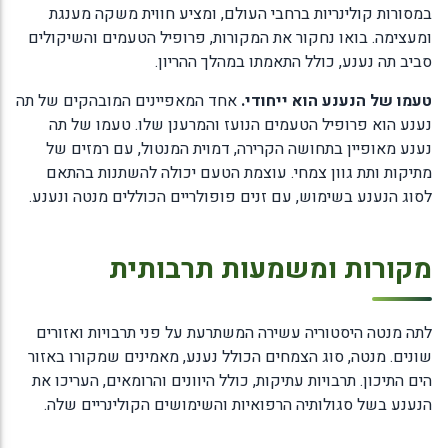
במסורות קולינריות ברחבי העולם, ומציע חווית משקה מענגת
ומעצימה. בואו נחקור את המקורות, פרופיל הטעמים והשיקולים
סביב תה נענע, כולל התאמתו במהלך ההריון.
טעמו של הנענע הוא ייחודי.
אחד המאפיינים המובהקים של תה
נענע הוא פרופיל הטעמים הנועז והמרענן שלו. טעמו של תה
נענע מאופיין בתחושה הקרירה, דמוית המנטול, עם רמזים של
מתיקות ותת גוון צמחי. עוצמת הטעם יכולה להשתנות בהתאם
לסוג הנענע בשימוש, עם זנים פופולריים הכוללים מנטה ונענע.
מקורות ומשמעות תרבותית
לתה מנטה היסטוריה עשירה המשתרעת על פני תרבויות ואזורים
שונים. מנטה, סוג הצמחים הכולל נענע, מאמינים שמקורו באזור
הים התיכון. תרבויות עתיקות, כולל היוונים והרומאים, העריכו את
הנענע בשל סגולותיה הרפואיות והשימושים הקולינריים שלה.