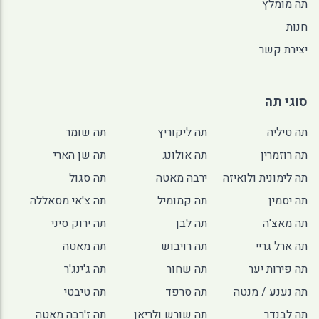
תה מומלץ
חנות
יצירת קשר
סוגי תה
תה טיליה
תה ליקוריץ
תה שומר
תה רוזמרין
תה אולונג
תה שן הארי
תה לימונית ולואיזה
ירבה מאטה
תה סגול
תה יסמין
תה קמומיל
תה צ'אי מסאללה
תה מאצ'ה
תה לבן
תה ירוק סיני
תה ארל גריי
תה רויבוש
תה מאטה
תה פירות יער
תה שחור
תה ג'ינג'ר
תה נענע / מנטה
תה סרפד
תה טיבטי
תה לבנדר
תה שורש ולריאן
תה ז'רבה מאטה