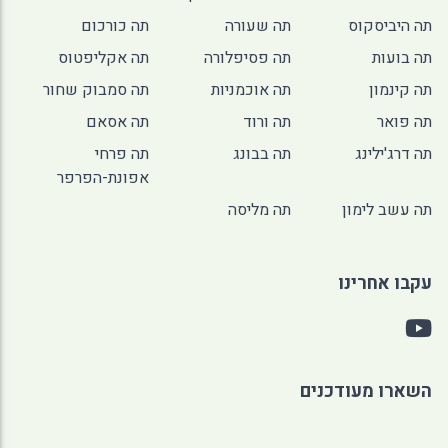
תה היביסקוס
תה שעורה
תה כורכום
תה בועות
תה פסיפלורה
תה אקליפטוס
תה קינמון
תה אוכמניות
תה סמבוק שחור
תה פואר
תה ורוד
תה אסאם
תה דרג'ילינג
תה בבונג
תה פרחי
אפונת-הפרפר
תה עשב לימון
תה מליסה
עקבו אחרינו
השארו מעודכנים