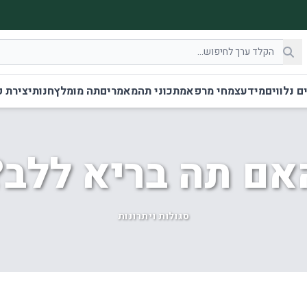
ם נלווים
מידע
צמחי מרפא
מתכוני תה
מאמרים
תה מומלץ
חנות
יצירת 
אם תה בריא ללב?
סגולות ויתרונות