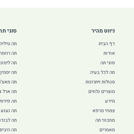
ניווט מהיר
סוגי תה
דף הבית
תה טיליה
אודות
תה רוזמרי
סוגי תה
תה לימוני
תה לכל בעיה
תה יסמין
סגולות ויתרונות
תה מאצ'ה
מוצרים נלווים
תה ארל גר
מידע
תה פירות 
צמחי מרפא
תה נענע 
מתכוני תה
תה לבנדר
מאמרים
תה היביס