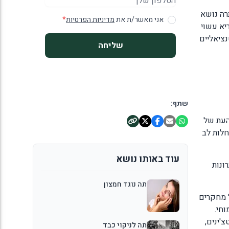
רה נושא
אני מאשר/ת את
מדיניות הפרטיות
*
יא עשוי
גמולים פוטנציאליים
שליחה
שתף:
העת של
עי מחלות לב
עוד באותו נושא
ונות
תה נוגד חמצון
חה את הממצאים של מחקרים
חי.
'ינים,
תה לניקוי כבד