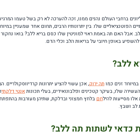
ונים ברחבי העולם נהנים ממנו, זכה להערכה לא רק בשל טעמו המרגיע
ים הפוטנציאליים שלו. בין יתרונותיו הרבים, תחום אחד שמעניין במיוח
. אבל האם תה באמת ראוי למוניטין שלו כסם בריא ללב? בואו נחקור 
להשפיע באופן חיובי על בריאות הלב וכלי הדם.
א ללב?
במיוחד זנים כמו
תה ירוק
, אכן עשוי להציע יתרונות קרדיווסקולריים. 
העשירה שלו, בעיקר קטכינים ופלבונואידים, בעלי תכונות
אנטי דלקתי
ו
אלו מסייעות להיל
חם
בלחץ חמצוני ובדלקת, שתיהן מעורבות בהתפתח
 לב ושבץ.
ת כדאי לשתות תה ללב?