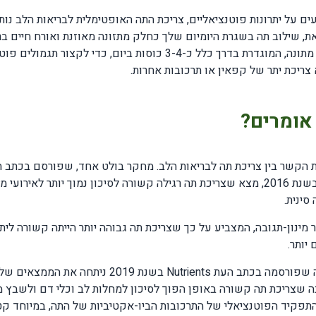
 על יתרונות פוטנציאליים, צריכת התה האופטימלית לבריאות הלב נות
 שילוב תה בשגרת היומיום שלך כחלק מתזונה מאוזנת ואורח חיים בר
להועיל. שאפו לצריכה מתונה, המוגדרת בדרך כלל כ-3-4 כוסות ביום, כדי לקצור ת
צריכת יתר של קפאין או תרכובות אחרות.
אומרים?
 הקשר בין צריכת תה לבריאות הלב. מחקר בולט אחד, שפורסם בכתב 
איגוד הלב האמריקאי בשנת 2016, מצא שצריכת תה רגילה קשורה לסיכון נמוך יותר לאירו
סינית.
מינון-תגובה, המצביע על כך שצריכת תה גבוהה יותר הייתה קשורה ליתר
יותר.
יתר על כן, מטה-אנליזה שפורסמה בכתב העת Nutrients בשנת 2019 נית
 שצריכת תה קשורה באופן הפוך לסיכון למחלות לב וכלי דם ולשבץ מו
פקיד הפוטנציאלי של התרכובות הביו-אקטיביות של התה, במיוחד קטצ