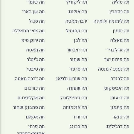
תה טיליה
תה ליקוריץ
תה שומר
תה רוזמרין
תה אולונג
תה שן הארי
תה לימונית ולואיזה
ירבה מאטה
תה סגול
תה יסמין
תה קמומיל
תה צ'אי מסאללה
תה מאצ'ה
תה לבן
תה ירוק סיני
תה ארל גריי
תה רויבוש
תה מאטה
תה פירות יער
תה שחור
תה ג'ינג'ר
תה נענע / מנטה
תה סרפד
תה טיבטי
תה לבנדר
תה שורש ולריאן
תה ז'רבה מאטה
תה היביסקוס
תה שעורה
תה כורכום
תה בועות
תה פסיפלורה
תה אקליפטוס
תה קינמון
תה אוכמניות
תה סמבוק שחור
תה פואר
תה ורוד
תה אסאם
תה דרג'ילינג
תה בבונג
תה פרחי
אפונת-הפרפר