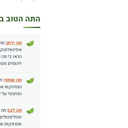
התה הטוב בי
תה ירוק
:
תה 
הראו כי תה 
זיהומים מסוי
תה שחור
:
ת
המחזקות את 
החיסוני על י
תה לבן
:
תה ל
ופוליפנולים
ומספקות תמ