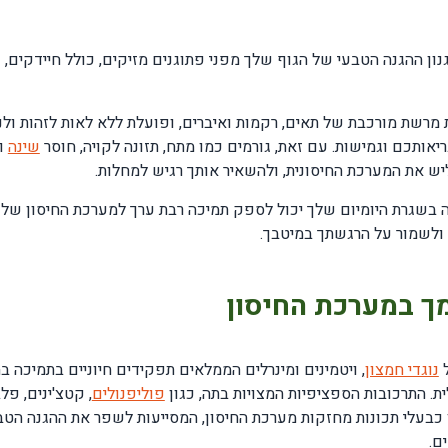
נון ההגנה הטבעי של הגוף שלך מפני פתוגנים מזיקים, כולל חיידקים, ו
מרשת מורכבת של תאים, רקמות ואיברים, ופועלת ללא לאות לזהות ולנ
יאותכם וגמישות. עם זאת, גורמים כמו מתח, תזונה לקויה, חוסר
שינה
ו
יש את המערכת החיסונית, ולהשאיר אותך רגיש למחלות.
 בשגרת היומיום שלך יכול לספק תמיכה רבת ערך למערכת החיסון שלך,
ולשמור על הרגשתך במיטבך.
ך במערכת החיסון
ל
נוגדי חמצון
, ויטמינים ומינרלים הממלאים תפקידים חיוניים בתמיכה 
ית. התרכובות הספציפיות המצויות בתה, כגון
פוליפנולים
, קטצ'ינים, פל
ם C ו-E, הוכחו כבעלי תכונות מחזקות מערכת החיסון, המסייעות לשפר את ההגנה ה
ם.