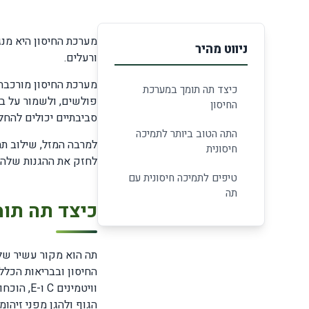
מערכת החיסון היא מנג
ניווט מהיר
ורעלים.
מערכת החיסון מורכבת 
כיצד תה תומך במערכת
פולשים, ולשמור על בר
החיסון
סביבתיים יכולים להחל
התה הטוב ביותר לתמיכה
למרבה המזל, שילוב תה
חיסונית
לחזק את ההגנות שלה 
טיפים לתמיכה חיסונית עם
תה
כיצד תה תומ
תה הוא מקור עשיר ש
החיסון ובבריאות הכלל
וויטמיני
הגוף ולהגן מפני זיהומי