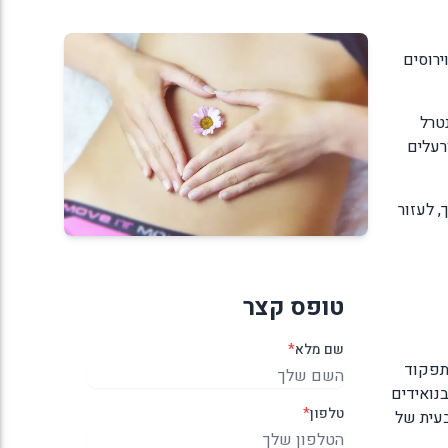
ירוסים
טרל
רעלים
 לעזור
טופס קצר
שם מלא
*
בתפקוד
בנואידים
טלפון
*
טבעית של