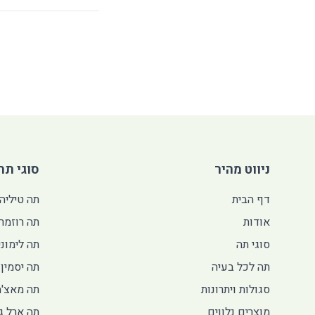
ניווט מהיר
סוגי תה
דף הבית
תה טיליה
אודות
תה רוזמרי
סוגי תה
תה לימוני
תה לכל בעיה
תה יסמין
סגולות ויתרונות
תה מאצ'ה
מוצרים נלווים
תה ארל גר