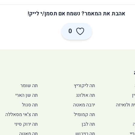
אהבת את המאמר? נשמח אם תסמן/י לייק!
0
תה ליקוריץ
תה שומר
ן
תה אולונג
תה שן הארי
ת ולואיזה
ירבה מאטה
תה סגול
תה קמומיל
תה צ'אי מסאללה
תה לבן
תה ירוק סיני
יי
תה רויבוש
תה מאטה