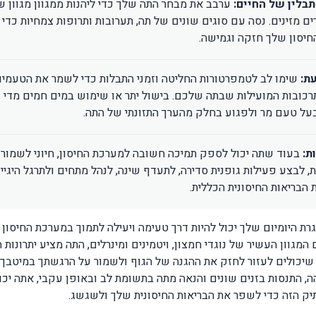
תבלין של החיים:
ערבב את מבחר התה שלך כדי ליהנות ממגוון מגוון של
ים מזינים. נסה עם סוגים שונים של תה, תערובות ותרופות צמחיות כדי
יסון שלך חזקה וגמישה.
ת:
שימו לב לטמפרטורות החליטה וזמני התבלות כדי לשמר את הטעמי
רכובות המועילות שבתה שלכם. בישול יתר או שימוש במים חמים מדי 
על טעם מר ולפגוע בחלק מהערך התזונתי של התה.
ת:
בעוד שתה יכול לספק תמיכה חשובה למערכת החיסון, חיוני לשמור 
ת, לבצע פעילות גופנית סדירה, לתעדף שינה, לנהל מתחים ולתרגל היגיי
 הבריאות החיסונית הכללית.
רת היומיום שלך יכול להיות דרך טעימה ויעילה לתמוך במערכת החיסון
המגוון העשיר של נוגדי חמצון, ויטמינים ומינרלים, התה מציע יתרונות
שיכולים לעזור לחזק את ההגנה של הגוף ולשמור על הרגשתך במיטבך. 
ה, התנסות בזנים שונים והנאה מתה בתשומת לב ובאופן עקבי, אתה יכו
ק הזה כדי לשפר את הבריאות החיסונית שלך ולשגשג.