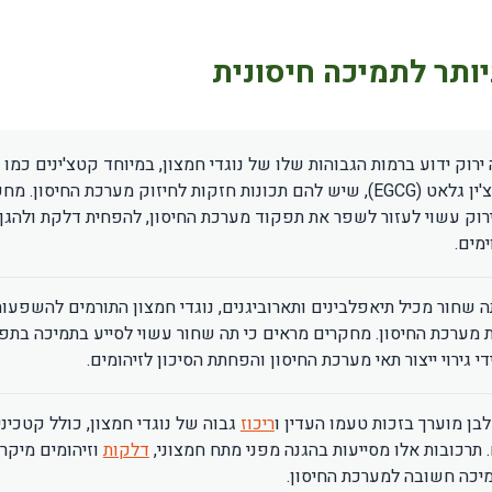
ותר לתמיכה חיסונית
ירוק ידוע ברמות הגבוהות שלו של נוגדי חמצון, במיוחד קטצ'ינים כמו
אפיגאלוטקצ'ין גלאט (EGCG), שיש להם תכונות חזקות לחיזוק מערכת החיסון. 
ירוק עשוי לעזור לשפר את תפקוד מערכת החיסון, להפחית דלקת ולהגן 
מים.
ה שחור מכיל תיאפלבינים ותארוביגנים, נוגדי חמצון התורמים להשפעות
מערכת החיסון. מחקרים מראים כי תה שחור עשוי לסייע בתמיכה בתפ
די גירוי ייצור תאי מערכת החיסון והפחתת הסיכון לזיהומים.
בן מוערך בזכות טעמו העדין ו
ריכוז
גבוה של נוגדי חמצון, כולל קטכינ
. תרכובות אלו מסייעות בהגנה מפני מתח חמצוני,
דלקות
וזיהומים מיקרו
יכה חשובה למערכת החיסון.