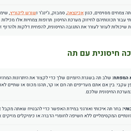
תה צמחים מסוימים, כגון
אכינצאה
, סמבוק, ג'ינג'ר ו
שורש ליקוריץ
, שימ
י עבור תכונותיהם לחיזוק מערכת החיסון. תרופות צמחיות אלו מכילות 
ת שיכולות לעזור לעורר את התגובה החיסונית, להפחית דלקות ולהדוף זי
ה חיסונית עם תה
א המפתח:
שלב תה בשגרת היומיום שלך כדי לקצור את היתרונות המחז
ן עקבי. בין אם אתם מעדיפים תה חם או קר, תהנו מכוס או שתיים לאור
מערכת החיסונית שלכם.
תי:
בחר תה איכותי ואורגני במידת האפשר כדי להבטיח שאתה מקבל 
זונתיים המקסימליים ללא חשיפה לחומרי הדברה או כימיקלים מזיקים א