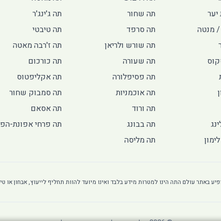
יער
תה שחור
תה ג'ינג'ר
/ מנטה
תה סרפד
תה טיבטי
תה שורש ולריאן
תה ז'רבה מאטה
קוס
תה שעורה
תה כורכום
תה פסיפלורה
תה אקליפטוס
ן
תה אוכמניות
תה סמבוק שחור
תה ורוד
תה אסאם
ינג
תה בבונג
תה פרחי אפונת-הפ
ימון
תה מליסה
יע באתר עולם התה הינו למטרות מידע בלבד ואינו מיועד להוות תחליף לייעוץ, אבחון או טיפ