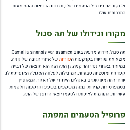
ולחקור את פרופיל הטעמים שלו, תכונות הבריאות והמשמעות
התרבותית שלו.
מקורו וגידולו של תה סגול
תה סגול, הידוע מדעית בשם Camellia sinensis var. asamica,
מוצא את שורשיו בקרקעות ה
פוריות
של אזורי הגובה של קניה,
במיוחד באזורי ננדי והר קניה. זן התה הזה הוא תוצאה של רבייה
קפדנית ומוטציות טבעיות, המובילות לעלווה הסגולה האופיינית לו.
שיחי התה משגשגים באקלים הייחודי של האזור, המאופיין
בטמפרטורות קרירות, כמות משקעים בשפע וקרקעות וולקניות
עשירות, התורמות לאיכותו ולטעמו יוצאי הדופן של התה.
פרופיל הטעמים המפתה