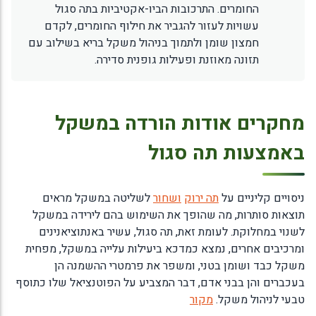
החומרים. התרכובות הביו-אקטיביות בתה סגול
עשויות לעזור להגביר את חילוף החומרים, לקדם
חמצון שומן ולתמוך בניהול משקל בריא בשילוב עם
תזונה מאוזנת ופעילות גופנית סדירה.
מחקרים אודות הורדה במשקל
באמצעות תה סגול
ניסויים קליניים על
תה ירוק
ושחור
לשליטה במשקל מראים
תוצאות סותרות, מה שהופך את השימוש בהם לירידה במשקל
לשנוי במחלוקת. לעומת זאת, תה סגול, עשיר באנתוציאנינים
ומרכיבים אחרים, נמצא כמדכא ביעילות עלייה במשקל, מפחית
משקל כבד ושומן בטני, ומשפר את פרמטרי ההשמנה הן
בעכברים והן בבני אדם, דבר המצביע על הפוטנציאל שלו כתוסף
טבעי לניהול משקל.
מקור