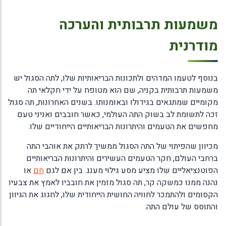
משמעות תרבותית והערכה
מודרנית
בנוסף לטעמו המדהים ולתכונות הבריאותיות שלו, לתה הסגול יש
משמעות תרבותית בקניה, שם הוא מטופח על ידי חקלאי תה
מקומיים שמתגאים בגידולו ובאומנותו. בשנים האחרונות, תה סגול
זכה לתשומת לב בשוק התה העולמי, כאשר חובבים ואניני טעם
מחפשים את הטעמים והיתרונות הבריאותיים הייחודיים שלו.
מכיוון שהפיתוי של התה הסגול ממשיך לרתק את אוהבי התה
ברחבי העולם, חקר הטעמים העשירים והיתרונות הבריאותיים
הפוטנציאליים שלו מציע מסע גילוי מענג. בין אם לגם
חם
או
נהנה ממנו כמשקה קר, תה סגול מזמין את חובביו לאמץ את צבעיו
הקסומים ולהתמכר לחוויה החושית הייחודית שלו, לחגוג את הגיוון
והתוסס של עולם התה.