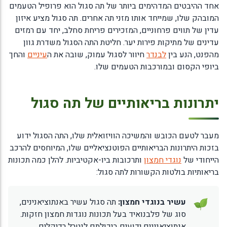
אחד ההיבטים המדהימים ביותר של תה סגול הוא פרופיל הטעמים
המובהק שלו, שמייחד אותו מזני תה אחרים. תה סגול מציע איזון
עדין של תווים פרחוניים, המזכירים פריחת סחלב, יחד עם רמזים
עדינים של מתיקות פירות יער. חליטת התה הסגול משדרת גוון
מהפנט, הנע בין
לבנדר
חיוור לסגול עמוק, שובה את ה
עיניים
והחך
ביופי הקסום ובמורכבות הטעמים שלו.
יתרונות בריאותיים של תה סגול
מעבר לטעם הכובש והמשיכה הוויזואלית שלו, התה הסגול ידוע
בזכות היתרונות הבריאותיים הפוטנציאליים שלו, המיוחסים להרכב
הייחודי של
נוגדי חמצון
ותרכובות ביו-אקטיביות. להלן כמה תכונות
בריאותיות בולטות הקשורות לתה סגול:
עשיר בנוגדי חמצון:
תה סגול עשיר באנתוציאנינים,
סוג של פלבנואיד בעל תכונות נוגדות חמצון חזקות.
אנתוציאנינים ידועים ביכולתם לנטרל רדיקלים