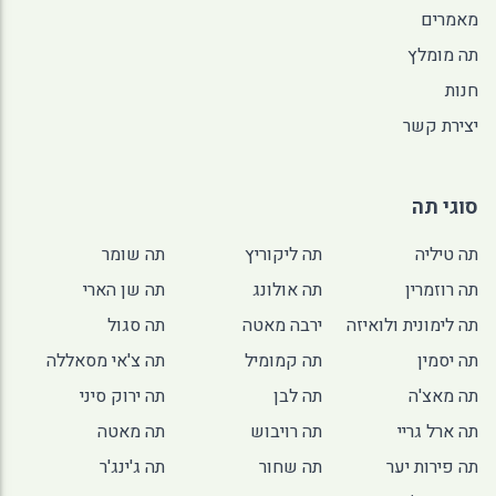
מאמרים
תה מומלץ
חנות
יצירת קשר
סוגי תה
תה טיליה
תה ליקוריץ
תה שומר
תה רוזמרין
תה אולונג
תה שן הארי
תה לימונית ולואיזה
ירבה מאטה
תה סגול
תה יסמין
תה קמומיל
תה צ'אי מסאללה
תה מאצ'ה
תה לבן
תה ירוק סיני
תה ארל גריי
תה רויבוש
תה מאטה
תה פירות יער
תה שחור
תה ג'ינג'ר