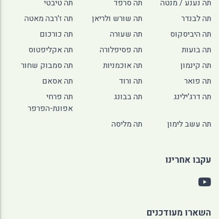
תה נענע / מנטה
תה סרפד
תה טיבטי
תה לבנדר
תה שורש ולריאן
תה ז'רבה מאטה
תה היביסקוס
תה שעורה
תה כורכום
תה בועות
תה פסיפלורה
תה אקליפטוס
תה קינמון
תה אוכמניות
תה סמבוק שחור
תה פואר
תה ורוד
תה אסאם
תה דרג'ילינג
תה בבונג
תה פרחי
אפונת-הפרפר
תה עשב לימון
תה מליסה
עקבו אחרינו
השארו מעודכנים