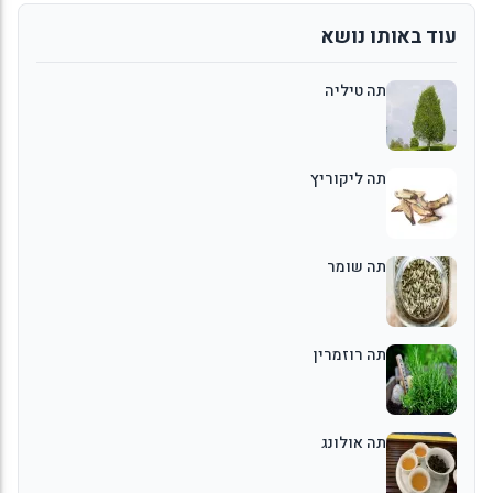
עוד באותו נושא
תה טיליה
תה ליקוריץ
תה שומר
תה רוזמרין
תה אולונג