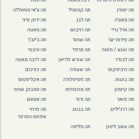
תה לימונית ולואיזה
ירבה מאטה
תה סגול
תה יסמין
תה קמומיל
תה צ'אי מסאללה
תה מאצ'ה
תה לבן
תה ירוק סיני
תה ארל גריי
תה רויבוש
תה מאטה
תה פירות יער
תה שחור
תה ג'ינג'ר
תה נענע / מנטה
תה סרפד
תה טיבטי
תה לבנדר
תה שורש ולריאן
תה ז'רבה מאטה
תה היביסקוס
תה שעורה
תה כורכום
תה בועות
תה פסיפלורה
תה אקליפטוס
תה קינמון
תה אוכמניות
תה סמבוק שחור
תה פואר
תה ורוד
תה אסאם
תה דרג'ילינג
תה בבונג
תה פרחי
אפונת-הפרפר
תה עשב לימון
תה מליסה