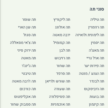
סוגי תה
תה טיליה
תה ליקוריץ
תה שומר
תה רוזמרין
תה אולונג
תה שן הארי
תה לימונית ולואיזה
ירבה מאטה
תה סגול
תה יסמין
תה קמומיל
תה צ'אי מסאללה
תה מאצ'ה
תה לבן
תה ירוק סיני
תה ארל גריי
תה רויבוש
תה מאטה
תה פירות יער
תה שחור
תה ג'ינג'ר
תה נענע / מנטה
תה סרפד
תה טיבטי
תה לבנדר
תה שורש ולריאן
תה ז'רבה מאטה
תה היביסקוס
תה שעורה
תה כורכום
תה בועות
תה פסיפלורה
תה אקליפטוס
תה קינמון
תה אוכמניות
תה סמבוק שחור