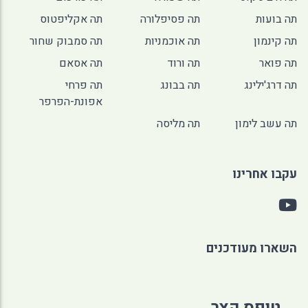
תה בועות
תה פסיפלורה
תה אקליפטוס
תה קינמון
תה אוכמניות
תה סמבוק שחור
תה פואר
תה ורוד
תה אסאם
תה דרג'ילינג
תה בבונג
תה פרחי
אפונת-הפרפר
תה עשב לימון
תה מליסה
עקבו אחרינו
השארו מעודכנים
טופס קצר