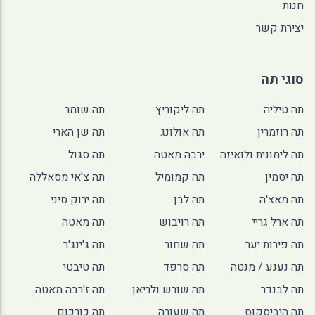
חנות
יצירת קשר
סוגי תה
תה טיליה
תה ליקוריץ
תה שומר
תה רוזמרין
תה אולונג
תה שן הארי
תה לימונית ולואיזה
ירבה מאטה
תה סגול
תה יסמין
תה קמומיל
תה צ'אי מסאללה
תה מאצ'ה
תה לבן
תה ירוק סיני
תה ארל גריי
תה רויבוש
תה מאטה
תה פירות יער
תה שחור
תה ג'ינג'ר
תה נענע / מנטה
תה סרפד
תה טיבטי
תה לבנדר
תה שורש ולריאן
תה ז'רבה מאטה
תה היביסקוס
תה שעורה
תה כורכום