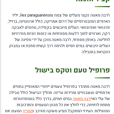
ז'רבה מאטה נקצר מעלים של צמח Ilex paraguariensis, יליד
האזורים הסובטרופיים של דרום אמריקה, כולל ארגנטינה, ברזיל,
פרגוואי ואורוגוואי. העלים מיובשים בקפידה, טחונים לאבקה
דקה, וארוזים לתוך דלעות מסורתיות או כוסות זוגיות מודרניות
לחליטה. באופן מסורתי, ז'רבה מאטה מוכן על ידי ספיגה של
העלים היבשים במים חמים ולגימה דרך קשית מתכת או במבוק
הנקראת בומבילה.
פרופיל טעם וטקס בישול
ז'רבה מאטה מתהדר בפרופיל טעמים ייחודי המאופיין בתווים
אדמתיים ועשבוניים ומרירות עדינה. תהליך הבישול כולל טבילה
של עלי האי
ירבה מאטה
במים חמים, בדרך כלל בטמפרטורות
מתחת לרתיחה, כדי לחלץ את כל מגוון הטעמים והתרכובות
המועילות. העירוי המתקבל מציע משקה מורכב ו
ממריץ
המענג את