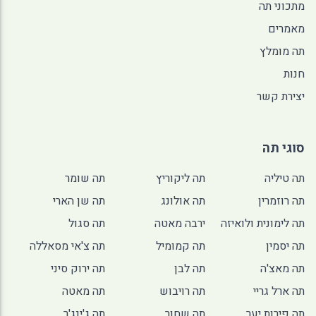
מתכוני תה
מאמרים
תה מומלץ
חנות
יצירת קשר
סוגי תה
תה טיליה
תה ליקוריץ
תה שומר
תה רוזמרין
תה אולונג
תה שן הארי
תה לימונית ולואיזה
ירבה מאטה
תה סגול
תה יסמין
תה קמומיל
תה צ'אי מסאללה
תה מאצ'ה
תה לבן
תה ירוק סיני
תה ארל גריי
תה רויבוש
תה מאטה
תה פירות יער
תה שחור
תה ג'ינג'ר