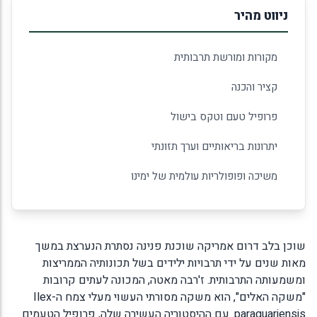
ניווט מהיר
מקורות ומורשת תרבותית
קציר והכנה
פרופיל טעם וטקס בישול
יתרונות בריאותיים וערך תזונתי
משיכה ופופולריות עולמית של ימינו
שוכן בלב דרום אמריקה שוכנת פנינה נסתרת הנערצת במשך
מאות שנים על ידי תרבויות ילידים בשל תכונותיה הממריצות
ומשמעותה התרבותית. ז'רבה מאטה, המכונה לעתים קרובות
"משקה האלים", הוא משקה מסורתי העשוי מעלי צמח ה-Ilex
paraguariensis. עם ההיסטוריה העשירה שלה, פרופיל הטעמים