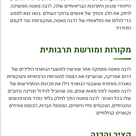
הייחודי ומגוון היתרונות הבריאותיים שלה, ז'רבה מאטה ממשיכה
לרתק את הלב והחיך של אנשים ברחבי העולם. בואו נצא למסע
כדי לגלות את נפלאותיו של ז'רבה מאטה, ממקורותיו ועד לקסם
המודרני.
מקורות ומורשת תרבותית
ז'רבה מאטה מתחקה אחר שורשיו לתושבי הגוארני הילידים של
דרום אמריקה, שהעריצו את הצמח למטרותיו הרפואיות והטקסיות.
האגדה מספרת ששבטי הגוארני גילו את תכונות ההתחדשות של
ז'רבה מאטה לפני מאות שנים, מה שהוביל לגידול וצריכה נרחבים
שלו בכל האזור. ז'רבה מאטה הפך לחלק בלתי נפרד מהמפגשים
החברתיים, הטקסים וחיי היומיום, המסמל חברות, הכנסת אורחים
וקשרים קהילתיים.
קציר והכנה