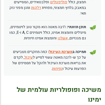
חמצון, כולל
פוליפנולים
ופלבנואידים, המסייעים
במאבק בלחץ חמצוני, מפחית
דלקות
ומגן מפני נזק
תאי.
תוכן תזונתי:
ז'רבה מאטה הוא מקור טוב לויטמינים,
מינרלים וחומצות אמינו, כולל ויטמינים A, C ו-E, כמו
גם מגנזיום,
אשלגן
וחומצות אמינו חיוניות.
תמיכה ב
מערכת העיכול
:
כמה מחקרים מצביעים
על כך ש-ז'רבה מאטה עשוי לסייע ל
עיכול
, לקדם
את בריאות מערכת העיכול ולהקל על תסמינים של
הפרעות עיכול ו
נפיחות
.
משיכה ופופולריות עולמית של
ימינו