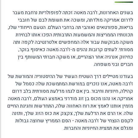
בשנים האחרונות, ז'רבה מאטה זכתה לפופולריות נרחבת מעבר
לדרום אמריקה מולדתה, ומשכה את תשומת לבם של חובבי
בריאות, ספורטאים ואוהבי תה ברחבי העולם. הטעם הייחודי שלו,
תכונותיו הממריצות והמשמעות התרבותית הפכו אותו לבחירת
משקה מבוקשת עבור אלה המחפשים אלטרנטיבה לקפה ותה
מסורתי. לעתים קרובות נהנים מ-ז'רבה מאטה כאיסוף בוקר,
כחיזוק אנרגיה אחר הצהריים, או משקה חברתי המשותף בין
חברים ובני משפחה.
בעודנו מטיילים דרך השטיח העשיר של ההיסטוריה והמורשת של
ז'רבה מאטה, אנו נזכרים במורשת המתמשכת שלה כסמל של
קהילה, חיוניות וחיבור. בין אם לגמו מדלעת מסורתית בלב דרום
אמריקה או נהנו מכוס בן זוג מודרני באמצע העולם, ז'רבה מאטה
מזמין אותנו לאמץ את רוח האחווה שלה, התחדשות וחגיגת החיים
שלה. אז הרם את הדלעת שלך, צקצק את כוס הזוג שלך, ותזנה
לקסם הנצחי של ז'רבה מאטה - הסם הממריץ שחוצה גבולות
ומגלם את תמצית החיוניות והחברות.