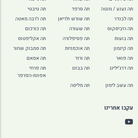
תה נענע / מנטה
תה סרפד
תה טיבטי
תה לבנדר
תה שורש ולריאן
תה ז'רבה מאטה
תה היביסקוס
תה שעורה
תה כורכום
תה בועות
תה פסיפלורה
תה אקליפטוס
תה קינמון
תה אוכמניות
תה סמבוק שחור
תה פואר
תה ורוד
תה אסאם
תה דרג'ילינג
תה בבונג
תה פרחי
אפונת-הפרפר
תה עשב לימון
תה מליסה
עקבו אחרינו