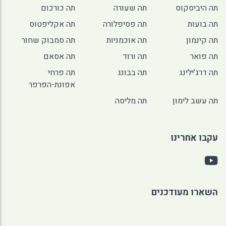
תה היביסקוס
תה שעורה
תה כורכום
תה בועות
תה פסיפלורה
תה אקליפטוס
תה קינמון
תה אוכמניות
תה סמבוק שחור
תה פואר
תה ורוד
תה אסאם
תה דרג'ילינג
תה בבונג
תה פרחי
אפונת-הפרפר
תה עשב לימון
תה מליסה
עקבו אחרינו
השארו מעודכנים