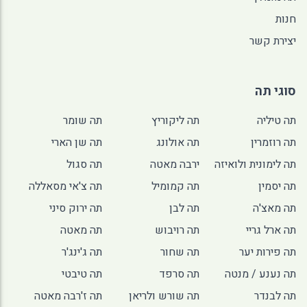
חנות
יצירת קשר
סוגי תה
תה טיליה
תה ליקוריץ
תה שומר
תה רוזמרין
תה אולונג
תה שן הארי
תה לימונית ולואיזה
ירבה מאטה
תה סגול
תה יסמין
תה קמומיל
תה צ'אי מסאללה
תה מאצ'ה
תה לבן
תה ירוק סיני
תה ארל גריי
תה רויבוש
תה מאטה
תה פירות יער
תה שחור
תה ג'ינג'ר
תה נענע / מנטה
תה סרפד
תה טיבטי
תה לבנדר
תה שורש ולריאן
תה ז'רבה מאטה