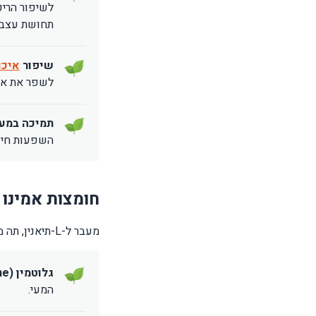
לשיפור הריכ
תחושת עצבנ
שיפור
איכו
לשפר את איכו
תמיכה במער
השפעות חיוב
חומצות אמינו 
מעבר ל-L-תיאנין, תה מכיל גם חומצות אמינו נוספות, אם כי בריכוזים נמוכים יותר. חלק מהן כוללות:
גלוטמין (Glutamine):
המעי.