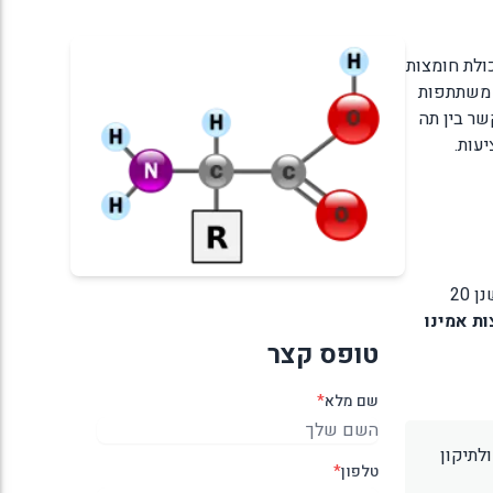
כולת חומצות
ן משתתפות
שר בין תה
יעות.
חומצות אמינו הן תרכובות אורגניות המכילות קבוצות אמינו (-NH₂) וקרבוקסיליות (-COOH). ישנן 20
ות אמינו
טופס קצר
שם מלא
*
לתיקון
טלפון
*