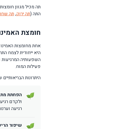
תה מכיל מגוון חומצות
התה (
תה ירוק
,
תה שחו
חומצת האמינו L-תיאנין: היתרון הבולט של ה
אחת מחומצות האמינו 
השפעותיה המרגיעות 
פעילות המוח.
היתרונות הבריאותיים של L-תיאנ
הפחתת מתח
ולקדם רגיעה
רגיעה וערנות
שיפור הריכו