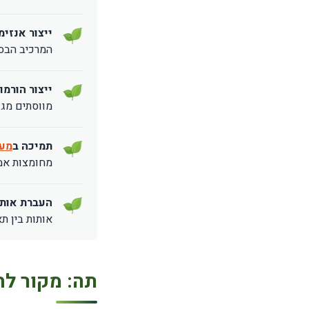
ייצור אנזימ
המרכיב הבס
ייצור הורמונ
מווסתים מגוו
תמיכה ב
מער
מחומצות אמי
העברת אותו
אותות בין תא
תה: מקור לח