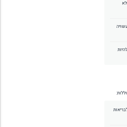
לא
שויה
 עשויות להיות
בריאות