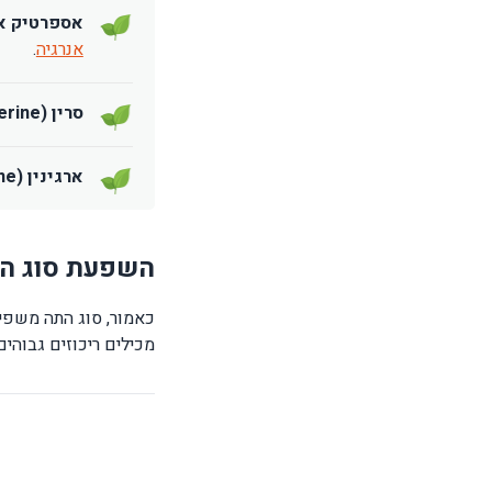
אספרטיק אסיד ( Acid
אנרגיה
.
סרין (Serine):
ארגינין (Arginine):
השפעת סוג הת
כאמור, סוג התה משפיע 
מכילים ריכוזים גבוהים יותר של L-תיאנין בהשוואה לתה שחור