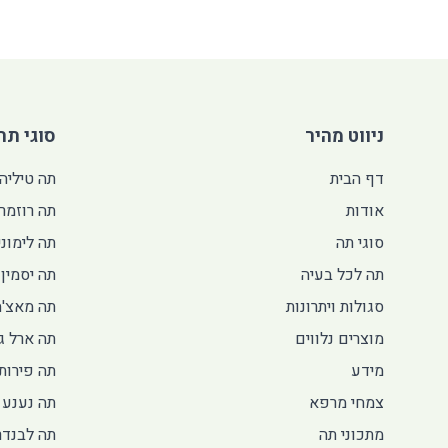
ניווט מהיר
סוגי תה
דף הבית
תה טיליה
אודות
תה רוזמרי
סוגי תה
תה לימוני
תה לכל בעיה
תה יסמין
סגולות ויתרונות
תה מאצ'ה
מוצרים נלווים
תה ארל גר
מידע
תה פירות 
צמחי מרפא
תה נענע 
מתכוני תה
תה לבנדר