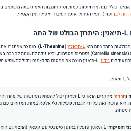
 אמינו, כולל כמה מהחיוניות. כמות וסוג חומצות האמינו בתה משתנים 
ר
,
תה לבן
ועוד), תנאי הגידול, אופן העיבוד ואפילו זמן הקטיף.
תה
הבולטות ביותר בתה היא
L-תיאנין
(L-Theanine)
. חומצת אמינו זו אינה
היא ייחודית לצמח התה (Camellia sinensis) ופטריות מסוימות, והיא זוכה לתשומת לב רבה 
והמעודדות
ריכוז
. L-תיאנין חוצה את מחסום הדם-מוח ויכול להשפיע יש
ין:
 ו
חרדה
:
מחקרים הראו כי L-תיאנין יכול להפחית תחושות של מתח וח
. היא עושה זאת על ידי הגברת פעילות גלי אלפא במוח, המזוהים עם 
 נינוחה.
ז והמיקוד:
L-תיאנין פועלת באופן סינרגטי עם קפאין (המצוי גם הוא