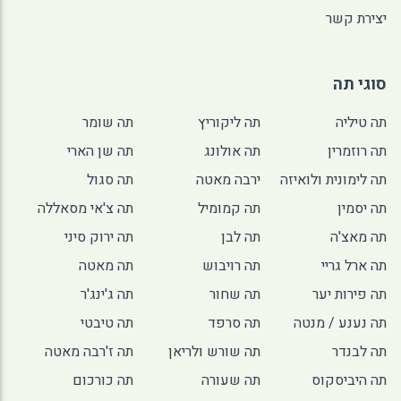
יצירת קשר
סוגי תה
תה טיליה
תה ליקוריץ
תה שומר
תה רוזמרין
תה אולונג
תה שן הארי
תה לימונית ולואיזה
ירבה מאטה
תה סגול
תה יסמין
תה קמומיל
תה צ'אי מסאללה
תה מאצ'ה
תה לבן
תה ירוק סיני
תה ארל גריי
תה רויבוש
תה מאטה
תה פירות יער
תה שחור
תה ג'ינג'ר
תה נענע / מנטה
תה סרפד
תה טיבטי
תה לבנדר
תה שורש ולריאן
תה ז'רבה מאטה
תה היביסקוס
תה שעורה
תה כורכום