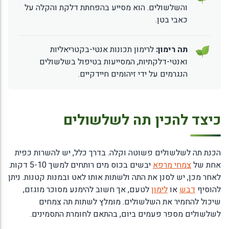
והשלשולים. הוא מסייע בהפחתת דלקת והקלה על
כאבי בטן.
תה רימון:
לרימון תכונות אנטי-בקטריאליות
ואנטי-דלקתיות, המסייעות בטיפול בשלשולים
הנגרמים על ידי זיהומים חיידקיים.
כיצד להכין תה לשלשולים
הכנת תה לשלשולים פשוטה וקלה. בדרך כלל, יש להשרות כפית
אחת של
צמחי מרפא
יבשים בכוס מים רותחים למשך 5-10 דקות.
לאחר מכן, יש לסנן את התה ולשתות אותו לאט ובמנות קטנות. ניתן
להוסיף
דבש
או
לימון
לטעם, אך חשוב להימנע מסוכר מוגזם,
שיכול להחמיר את השלשולים. מומלץ לשתות תה צמחים
לשלשולים מספר פעמים ביום, בהתאם לחומרת התסמינים.