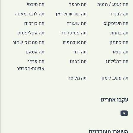
תה נענע / מנטה
תה סרפד
תה טיבטי
תה לבנדר
תה שורש ולריאן
תה ז'רבה מאטה
תה היביסקוס
תה שעורה
תה כורכום
תה בועות
תה פסיפלורה
תה אקליפטוס
תה קינמון
תה אוכמניות
תה סמבוק שחור
תה פואר
תה ורוד
תה אסאם
תה דרג'ילינג
תה בבונג
תה פרחי
אפונת-הפרפר
תה עשב לימון
תה מליסה
עקבו אחרינו
השארו מעודכנים