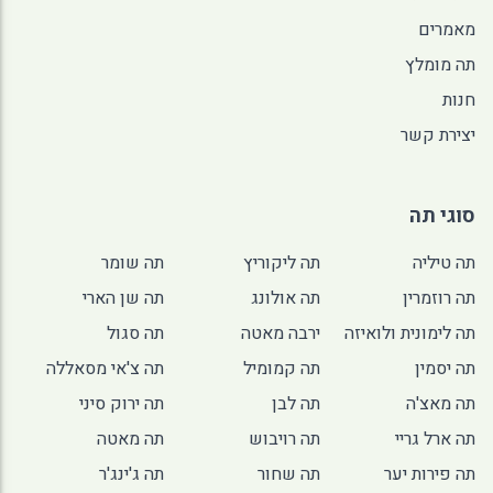
מאמרים
תה מומלץ
חנות
יצירת קשר
סוגי תה
תה טיליה
תה ליקוריץ
תה שומר
תה רוזמרין
תה אולונג
תה שן הארי
תה לימונית ולואיזה
ירבה מאטה
תה סגול
תה יסמין
תה קמומיל
תה צ'אי מסאללה
תה מאצ'ה
תה לבן
תה ירוק סיני
תה ארל גריי
תה רויבוש
תה מאטה
תה פירות יער
תה שחור
תה ג'ינג'ר