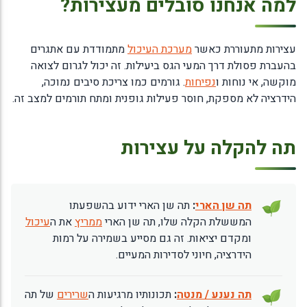
למה אנחנו סובלים מעצירות?
עצירות מתעוררת כאשר
מערכת העיכול
מתמודדת עם אתגרים
בהעברת פסולת דרך המעי הגס ביעילות. זה יכול לגרום לצואה
מוקשה, אי נוחות ו
נפיחות
. גורמים כמו צריכת סיבים נמוכה,
הידרציה לא מספקת, חוסר פעילות גופנית ומתח תורמים למצב זה.
תה להקלה על עצירות
תה שן הארי
:
תה שן הארי ידוע בהשפעתו
המששלת הקלה שלו, תה שן הארי
ממריץ
את ה
עיכול
ומקדם יציאות. זה גם מסייע בשמירה על רמות
הידרציה, חיוני לסדירות המעיים.
תה נענע / מנטה
:
תכונותיו מרגיעות ה
שרירים
של תה