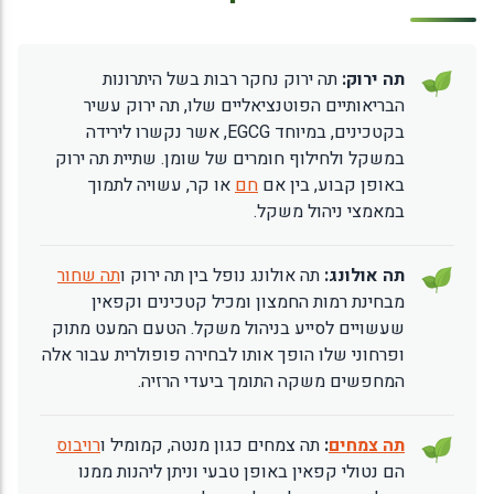
תה ירוק:
תה ירוק נחקר רבות בשל היתרונות
הבריאותיים הפוטנציאליים שלו, תה ירוק עשיר
בקטכינים, במיוחד EGCG, אשר נקשרו לירידה
במשקל ולחילוף חומרים של שומן. שתיית תה ירוק
באופן קבוע, בין אם
חם
או קר, עשויה לתמוך
במאמצי ניהול משקל.
תה אולונג:
תה אולונג נופל בין תה ירוק ו
תה שחור
מבחינת רמות החמצון ומכיל קטכינים וקפאין
שעשויים לסייע בניהול משקל. הטעם המעט מתוק
ופרחוני שלו הופך אותו לבחירה פופולרית עבור אלה
המחפשים משקה התומך ביעדי הרזיה.
תה צמחים
:
תה צמחים כגון מנטה, קמומיל ו
רויבוס
הם נטולי קפאין באופן טבעי וניתן ליהנות ממנו