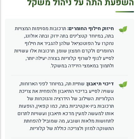
השפעת התה על ניהול משקל
חיזוק חילוף החומרים:
תרכובות מסוימות המצויות
בתה, במיוחד קטצ'ינים בתה ירוק ובתה אולונג,
נחקרו על הפוטנציאל שלהן להגביר את חילוף
החומרים ולקדם חמצון שומן. תרכובות אלו עשויות
לסייע לגוף לשרוף קלוריות בצורה יעילה יותר,
ולתמוך במאמצי הירידה במשקל.
דיכוי תיאבון:
שתיית תה, במיוחד לפני הארוחות,
עשויה לסייע בדיכוי התיאבון ולהפחית את צריכת
הקלוריות. השילוב של הידרציה והנוכחות של
תרכובות ביו-אקטיביות בתה, כמו קפאין, הופעות
אותו למעשה למעין מדכא תיאבון ועשויות לתרום
לתחושות מלאות ושובע, מה שמוביל להפחתת
התשוקה למזון ולצריכה כוללת של קלוריות.