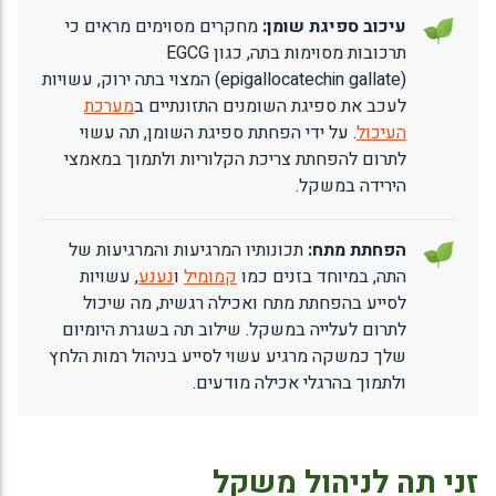
עיכוב ספיגת שומן:
מחקרים מסוימים מראים כי
תרכובות מסוימות בתה, כגון EGCG
(epigallocatechin gallate) המצוי בתה ירוק, עשויות
לעכב את ספיגת השומנים התזונתיים ב
מערכת
העיכול
. על ידי הפחתת ספיגת השומן, תה עשוי
לתרום להפחתת צריכת הקלוריות ולתמוך במאמצי
הירידה במשקל.
הפחתת מתח:
תכונותיו המרגיעות והמרגיעות של
התה, במיוחד בזנים כמו
קמומיל
ו
נענע
, עשויות
לסייע בהפחתת מתח ואכילה רגשית, מה שיכול
לתרום לעלייה במשקל. שילוב תה בשגרת היומיום
שלך כמשקה מרגיע עשוי לסייע בניהול רמות הלחץ
ולתמוך בהרגלי אכילה מודעים.
זני תה לניהול משקל