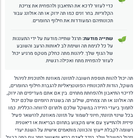
כדי לעזור לדכא את התיאבון ולהפחית את צריכת
הקלוריות. בחר זנים כמו תה ירוק או תה אולונג עבור
תכונותיהם המעודדות את חילוף החומרים.
שתייה מודעת:
תרגל שתייה מודעת על ידי התענגות
על כל לגימת תה ושימת לב לאותות הרעב והשובע
של הגוף שלך. ליהנות מתה כחלק מטקס מרגיע יכול
לעזור להפחית מתח ואכילה רגשית.
תה יכול להוות תוספת חשובה לתזונה מאוזנת ולתוכנית לניהול
משקל, הודות לתכונותיו הפוטנציאליות להגברת חילוף החומרים,
לדיכוי התיאבון ולהפחתת מתחים. בין אם אתם מעדיפים תה ירוק,
תה אולונג או תה צמחים, שילוב תה בשגרת היומיום שלכם יכול
לתמוך ביעדי הירידה במשקל שלכם ולתרום לרווחה הכללית. כמו
בכל שינוי תזונתי, חיוני לשמור על תזונה מאוזנת, להישאר פעיל
פיזית ולהתייעץ עם איש מקצוע בתחום הבריאות או דיאטנית
רשומה לקבלת ייעוץ והכוונה מותאמים אישית על השגת יעדי
ניהול המשקל שלך. הידד לאדם בריא ומאושר יותר עם התה כבעל