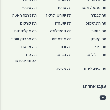
תה נענע / מנטה
תה סרפד
תה טיבטי
תה לבנדר
תה שורש ולריאן
תה ז'רבה מאטה
תה היביסקוס
תה שעורה
תה כורכום
תה בועות
תה פסיפלורה
תה אקליפטוס
תה קינמון
תה אוכמניות
תה סמבוק שחור
תה פואר
תה ורוד
תה אסאם
תה דרג'ילינג
תה בבונג
תה פרחי
אפונת-הפרפר
תה עשב לימון
תה מליסה
עקבו אחרינו