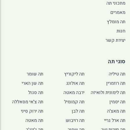
מתכוני תה
מאמרים
תה מומלץ
חנות
יצירת קשר
סוגי תה
תה טיליה
תה ליקוריץ
תה שומר
תה רוזמרין
תה אולונג
תה שן הארי
תה לימונית ולואיזה
ירבה מאטה
תה סגול
תה יסמין
תה קמומיל
תה צ'אי מסאללה
תה מאצ'ה
תה לבן
תה ירוק סיני
תה ארל גריי
תה רויבוש
תה מאטה
תה פירות יער
תה שחור
תה ג'ינג'ר