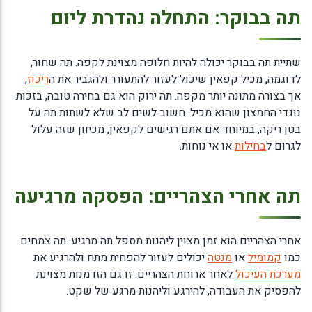
תה בבוקר: התחלה נהדרת ליום
שתיית תה בבוקר יכולה להיות חלופה מצוינת לקפה. תה שחור,
לדוגמה, מכיל קפאין שיכול לעזור להתעורר ולהגביר את ה
ריכוז
,
אך בצורה מתונה יותר מקפה. תה ירוק הוא גם בחירה טובה, בזכות
נוגדי החמצון שהוא מכיל. חשוב לשים לב שלא לשתות תה על
בטן ריקה, במיוחד אם אתם רגישים לקפאין, מכיוון שזה עלול
לגרום ל
בחילות
או אי נוחות.
תה אחרי הצהריים: הפסקה מרגיעה
אחרי הצהריים הוא זמן מצוין ליהנות מספל תה מרגיע. תה צמחים
כמו
קמומיל
או
מנטה
יכולים לעזור להפחית מתח ולהרגיע את
מערכת העיכול
לאחר ארוחת הצהריים. זו גם הזדמנות מצוינת
להפסיק את העבודה, להירגע וליהנות מרגע של שקט.