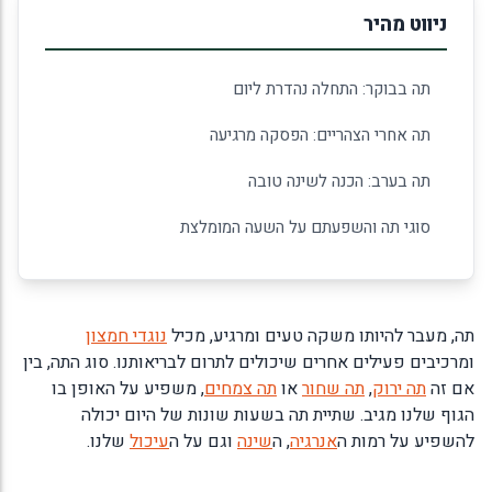
ניווט מהיר
תה בבוקר: התחלה נהדרת ליום
תה אחרי הצהריים: הפסקה מרגיעה
תה בערב: הכנה לשינה טובה
סוגי תה והשפעתם על השעה המומלצת
תה, מעבר להיותו משקה טעים ומרגיע, מכיל
נוגדי חמצון
ומרכיבים פעילים אחרים שיכולים לתרום לבריאותנו. סוג התה, בין
אם זה
תה ירוק
,
תה שחור
או
תה צמחים
, משפיע על האופן בו
הגוף שלנו מגיב. שתיית תה בשעות שונות של היום יכולה
להשפיע על רמות ה
אנרגיה
, ה
שינה
וגם על ה
עיכול
שלנו.